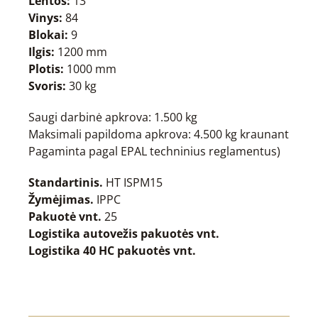
Lentos:
13
Vinys:
84
Blokai:
9
Ilgis:
1200 mm
Plotis:
1000 mm
Svoris:
30 kg
Saugi darbinė apkrova: 1.500 kg
Maksimali papildoma apkrova: 4.500 kg kraunant
Pagaminta pagal EPAL techninius reglamentus)
Standartinis.
HT ISPM15
Žymėjimas.
IPPC
Pakuotė vnt.
25
Logistika autovežis pakuotės vnt.
Logistika 40 HC pakuotės vnt.