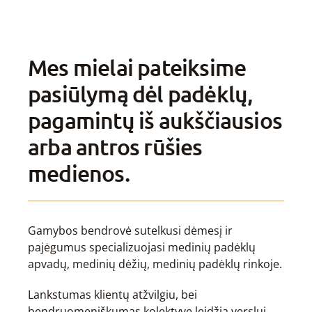
Mes mielai pateiksime
pasiūlymą dėl padėklų,
pagamintų iš aukščiausios
arba antros rūšies
medienos.
Gamybos bendrovė sutelkusi dėmesį ir
pajėgumus specializuojasi medinių padėklų
apvadų, medinių dėžių, medinių padėklų rinkoje.
Lankstumas klientų atžvilgiu, bei
bendruomeniškumas kolektyve leidžia verslui