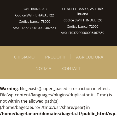
SWEDBANK, AB
CITADELE BANKA, AS Filiale
lituana
Codice SWIFT: HABALT22
Codice SWIFT: INDULT2X
Codice banca: 73000
Codice banca: 72900
A/S: LT277300010002402551
A/S: LT037290000005467859
CHI SIAMO
PRODOTTI
AGRICOLTURA
NOTIZIA
CONTATTI
Warning
: file_exists(): open_basedir restriction in effect.
File(wp-content/languages/plugins/duplicator-it_IT.mo) is
not within the allowed path(s):
(/home/bagetaeuro/:/tmp:/usr/share/pear) in
/home/bagetaeuro/domains/bageta.lt/public_html/wp-