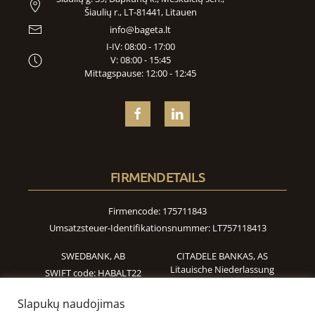
Šiaulių r., LT-81441, Litauen
info@bageta.lt
I-IV: 08:00 - 17:00
V: 08:00 - 15:45
Mittagspause: 12:00 - 12:45
FIRMENDETAILS
Firmencode: 175711843
Umsatzsteuer-Identifikationsnummer: LT757118413
SWEDBANK, AB
CITADELE BANKAS, AS
Litauische Niederlassung
SWIFT code: HABALT22
SWIFT code: INDULT2X
Bankleitzahl: 73000
Slapukų naudojimas
Bankleitzahl: 72900
A/S: LT277300010002402551