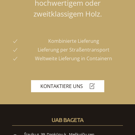
hochwertigem oder
zweitklassigem Holz.
Kombinierte Lieferung
Lieferung per Straßentransport
Weltweite Lieferung in Containern
KONTAKTIERE UNS
UAB BAGETA
Šiaulių g. 39, Dapkūnų k., Meškuičių sen.,