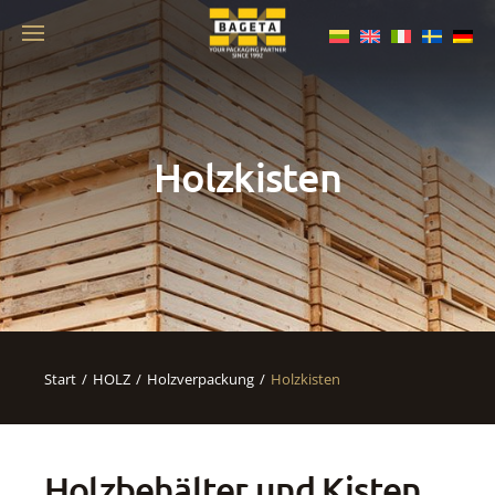
Holzkisten
Start
HOLZ
Holzverpackung
Holzkisten
Holzbehälter und Kisten