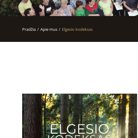
Pradžia
Apie mus
Elgesio kodeksas