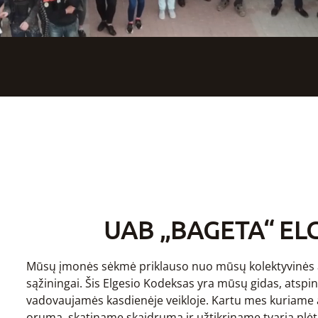
UAB „BAGETA“ EL
Mūsų įmonės sėkmė priklauso nuo mūsų kolektyvinės ats
sąžiningai. Šis Elgesio Kodeksas yra mūsų gidas, atspi
vadovaujamės kasdienėje veikloje. Kartu mes kuriame 
orumą, skatiname skaidrumą ir užtikriname tvarią plėt