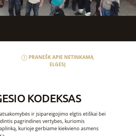
PRANEŠK APIE NETINKAMĄ
ELGESĮ
GESIO KODEKSAS
akomybės ir įsipareigojimo elgtis etiškai bei
ndintis pagrindines vertybes, kuriomis
aplinką, kurioje gerbiame kiekvieno asmens
rą.